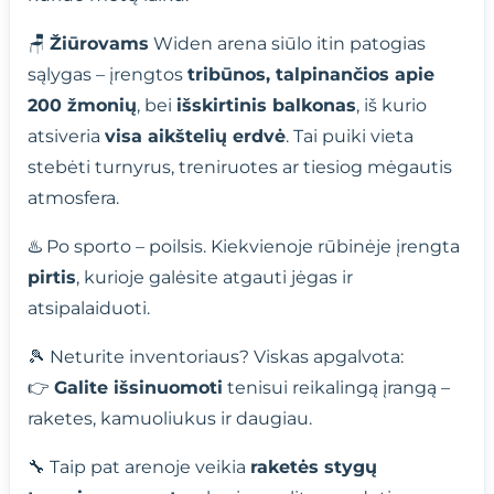
🪑
Žiūrovams
Widen arena siūlo itin patogias
sąlygas – įrengtos
tribūnos, talpinančios apie
200 žmonių
, bei
išskirtinis balkonas
, iš kurio
atsiveria
visa aikštelių erdvė
. Tai puiki vieta
stebėti turnyrus, treniruotes ar tiesiog mėgautis
atmosfera.
♨️ Po sporto – poilsis. Kiekvienoje rūbinėje įrengta
pirtis
, kurioje galėsite atgauti jėgas ir
atsipalaiduoti.
🎾 Neturite inventoriaus? Viskas apgalvota:
👉
Galite išsinuomoti
tenisui reikalingą įrangą –
raketes, kamuoliukus ir daugiau.
🔧 Taip pat arenoje veikia
raketės stygų