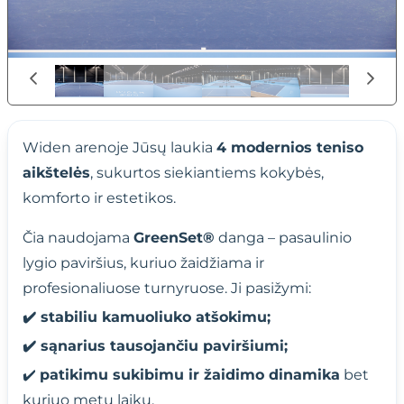
Widen arenoje Jūsų laukia
4 modernios teniso
aikštelės
, sukurtos siekiantiems kokybės,
komforto ir estetikos.
Čia naudojama
GreenSet®
danga – pasaulinio
lygio paviršius, kuriuo žaidžiama ir
profesionaliuose turnyruose. Ji pasižymi:
✔️ stabiliu kamuoliuko atšokimu;
✔️ sąnarius tausojančiu paviršiumi;
✔️
patikimu sukibimu ir žaidimo dinamika
bet
kuriuo metų laiku.